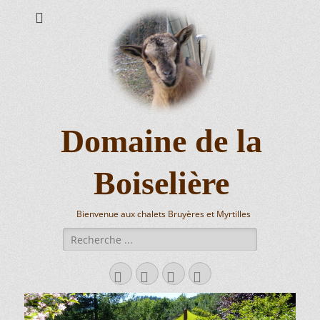
Domaine de la
Boiselière
Bienvenue aux chalets Bruyères et Myrtilles
Rechercher :
Facebook
Googleplus
E-
Tél
mail