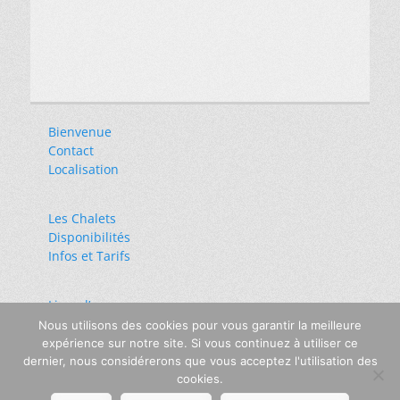
Bienvenue
Contact
Localisation
Les Chalets
Disponibilités
Infos et Tarifs
Livre d’or
Liens amis
Nous utilisons des cookies pour vous garantir la meilleure
Mentions légales
expérience sur notre site. Si vous continuez à utiliser ce
dernier, nous considérerons que vous acceptez l'utilisation des
cookies.
Copyright © 2026
Domaine de la Boiselière
. All Rights Reserved.