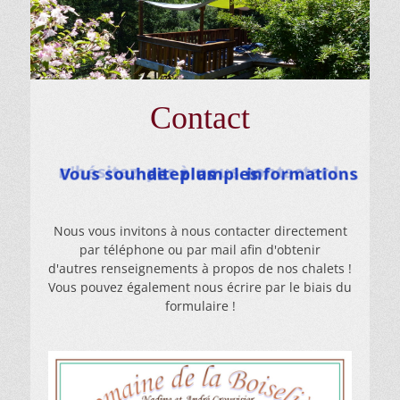
Contact
n'hésitez
pas
à
nous
contacter !
Vous souhaitez
de
plus
amples
informations
Nous vous invitons à nous contacter directement
par téléphone ou par mail afin d'obtenir
d'autres renseignements à propos de nos chalets !
Vous pouvez également nous écrire par le biais du
formulaire !